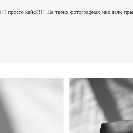
о!!! просто кайф!!!!! На твоих фотографиях мне даже пр
!