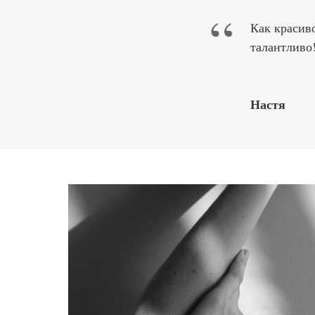
“
Как красив
талантливо
Настя